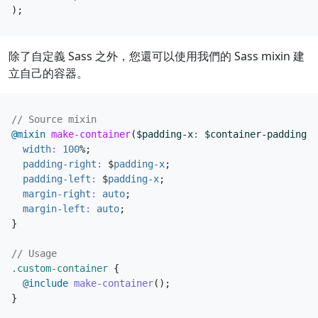
);
除了自定義 Sass 之外，您還可以使用我們的 Sass mixin 建
立自己的容器。
@mixin
 make-container
(
$padding-x
:
$container-padding-x
width
:
100
%
;
padding-right
:
$
padding-x
;
padding-left
:
$
padding-x
;
margin-right
:
auto
;
margin-left
:
auto
;
}
.custom-container
{
@include
 make-container
();
}