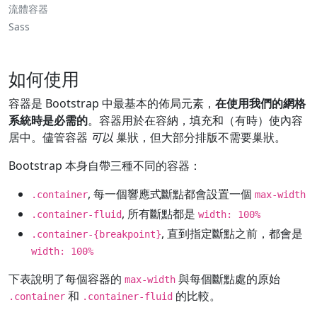
流體容器
Sass
如何使用
容器是 Bootstrap 中最基本的佈局元素，
在使用我們的網格
系統時是必需的
。容器用於在容納，填充和（有時）使內容
居中。儘管容器
可以
巢狀，但大部分排版不需要巢狀。
Bootstrap 本身自帶三種不同的容器：
, 每一個響應式斷點都會設置一個
.container
max-width
, 所有斷點都是
.container-fluid
width: 100%
, 直到指定斷點之前，都會是
.container-{breakpoint}
width: 100%
下表說明了每個容器的
與每個斷點處的原始
max-width
和
的比較。
.container
.container-fluid