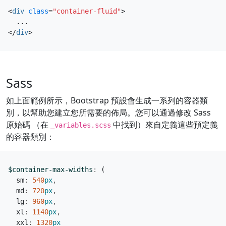
<
div
class
=
"container-fluid"
>
</
div
>
Sass
如上面範例所示，Bootstrap 預設會生成一系列的容器類
別，以幫助您建立您所需要的佈局。您可以通過修改 Sass
原始碼 （在
中找到）來自定義這些預定義
_variables.scss
的容器類別：
$container-max-widths
:
(
sm
:
540
px
,
md
:
720
px
,
lg
:
960
px
,
xl
:
1140
px
,
xxl
:
1320
px