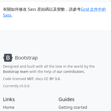
有關如何修改 Sass 原始碼以及變數，請參考
Grid 文件中的
Sass
.
Bootstrap
Designed and built with all the love in the world by the
Bootstrap team
with the help of
our contributors
.
Code licensed
MIT
, docs
CC BY 3.0
.
Currently v5.0.0.
Links
Guides
Home
Getting started