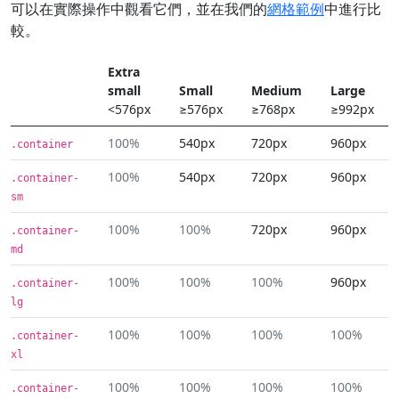
可以在實際操作中觀看它們，並在我們的
網格範例
中進行比
較。
Extra
small
Small
Medium
Large
<576px
≥576px
≥768px
≥992px
100%
540px
720px
960px
.container
100%
540px
720px
960px
.container-
sm
100%
100%
720px
960px
.container-
md
100%
100%
100%
960px
.container-
lg
100%
100%
100%
100%
.container-
xl
100%
100%
100%
100%
.container-