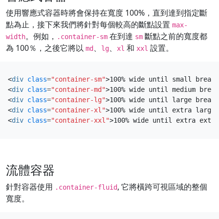
使用響應式容器時將會保持在寬度 100%，直到達到指定斷
點為止，接下來我們將針對每個較高的斷點設置
max-
。例如，
在到達
斷點之前的寬度都
width
.container-sm
sm
為 100％，之後它將以
、
、
和
設置。
md
lg
xl
xxl
<
div
class
=
"container-sm"
>
100% wide until small breakp
<
div
class
=
"container-md"
>
100% wide until medium break
<
div
class
=
"container-lg"
>
100% wide until large breakp
<
div
class
=
"container-xl"
>
100% wide until extra large 
<
div
class
=
"container-xxl"
>
100% wide until extra extra
流體容器
針對容器使用
, 它將橫跨可視區域的整個
.container-fluid
寬度。