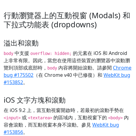
行動瀏覽器上的互動視窗 (Modals) 和
下拉式功能表 (dropdowns)
溢出和滾動
中支援
的元素在 iOS 和 Android
body
overflow: hidden;
上非常有限。因此，當您在使用這些裝置的瀏覽器中滾動瀏
覽到頂部或底部時，
內容將開始滾動。請參閱
Chrome
body
bug #175502
（在 Chrome v40 中已修復）和
WebKit bug
#153852
。
iOS 文字方塊和滾動
在 iOS 9.2 上，當互動視窗開啟時，若最初的滾動手勢在
或
的區域內，互動視窗下的
內
<input>
<textarea>
<body>
容會滾動，而互動視窗本身不滾動。參見
WebKit bug
#153856
。