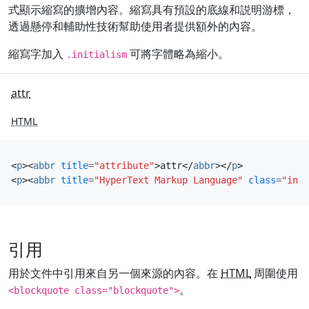
式顯示縮寫的擴增內容。縮寫具有預設的底線和説明游標，
透過懸停和輔助性技術幫助使用者提供額外的內容。
縮寫字加入
可將字體略為縮小。
.initialism
attr
HTML
<
p
><
abbr
title
=
"attribute"
>
attr
</
abbr
></
p
>
<
p
><
abbr
title
=
"HyperText Markup Language"
class
=
"init
引用
用於文件中引用來自另一個來源的內容。在
HTML
周圍使用
。
<blockquote class="blockquote">