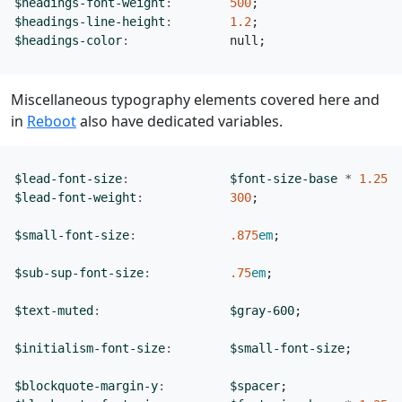
$headings-font-weight
:
500
;
$headings-line-height
:
1
.2
;
$headings-color
:
null
;
Miscellaneous typography elements covered here and
in
Reboot
also have dedicated variables.
$lead-font-size
:
$font-size-base
*
1
.25
;
$lead-font-weight
:
300
;
$small-font-size
:
.875
em
;
$sub-sup-font-size
:
.75
em
;
$text-muted
:
$gray-600
;
$initialism-font-size
:
$small-font-size
;
$blockquote-margin-y
:
$spacer
;