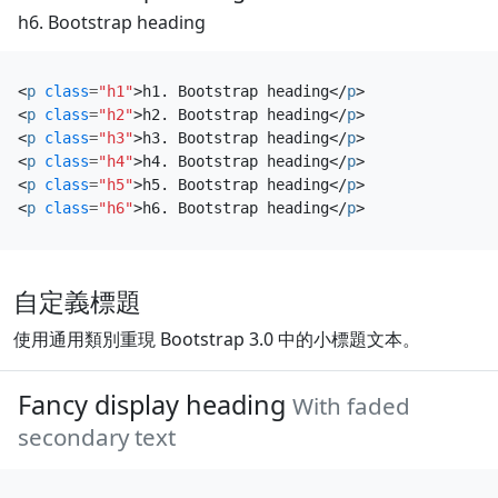
h6. Bootstrap heading
<
p
class
=
"h1"
>
h1. Bootstrap heading
</
p
>
<
p
class
=
"h2"
>
h2. Bootstrap heading
</
p
>
<
p
class
=
"h3"
>
h3. Bootstrap heading
</
p
>
<
p
class
=
"h4"
>
h4. Bootstrap heading
</
p
>
<
p
class
=
"h5"
>
h5. Bootstrap heading
</
p
>
<
p
class
=
"h6"
>
h6. Bootstrap heading
</
p
>
自定義標題
使用通用類別重現 Bootstrap 3.0 中的小標題文本。
Fancy display heading
With faded
secondary text