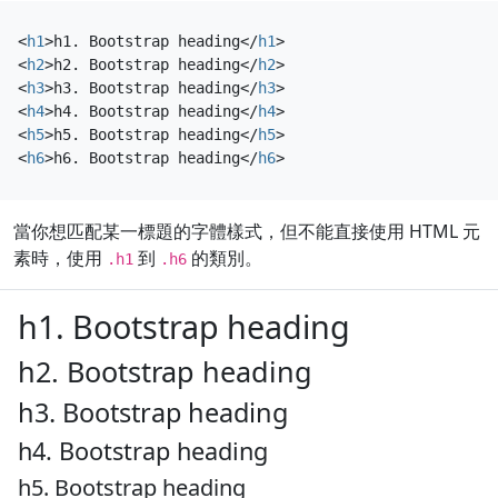
<
h1
>
h1. Bootstrap heading
</
h1
>
<
h2
>
h2. Bootstrap heading
</
h2
>
<
h3
>
h3. Bootstrap heading
</
h3
>
<
h4
>
h4. Bootstrap heading
</
h4
>
<
h5
>
h5. Bootstrap heading
</
h5
>
<
h6
>
h6. Bootstrap heading
</
h6
>
當你想匹配某一標題的字體樣式，但不能直接使用 HTML 元
素時，使用
到
的類別。
.h1
.h6
h1. Bootstrap heading
h2. Bootstrap heading
h3. Bootstrap heading
h4. Bootstrap heading
h5. Bootstrap heading