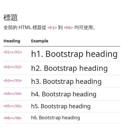
標題
全部的 HTML 標題從
到
均可使用。
<h1>
<h6>
Heading
Example
h1. Bootstrap heading
<h1></h1>
h2. Bootstrap heading
<h2></h2>
h3. Bootstrap heading
<h3></h3>
h4. Bootstrap heading
<h4></h4>
h5. Bootstrap heading
<h5></h5>
h6. Bootstrap heading
<h6></h6>