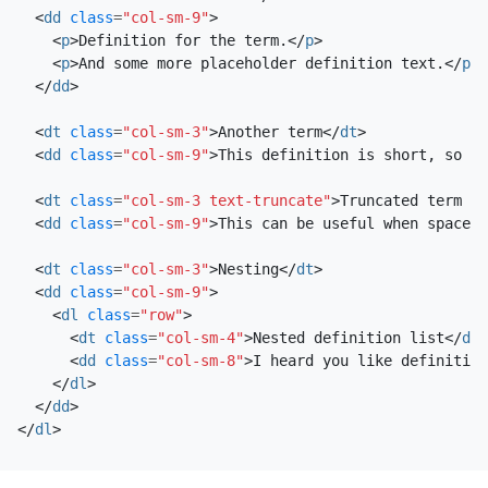
<
dd
class
=
"col-sm-9"
>
<
p
>
Definition for the term.
</
p
>
<
p
>
And some more placeholder definition text.
</
p
>
</
dd
>
<
dt
class
=
"col-sm-3"
>
Another term
</
dt
>
<
dd
class
=
"col-sm-9"
>
This definition is short, so no
<
dt
class
=
"col-sm-3 text-truncate"
>
Truncated term is
<
dd
class
=
"col-sm-9"
>
This can be useful when space i
<
dt
class
=
"col-sm-3"
>
Nesting
</
dt
>
<
dd
class
=
"col-sm-9"
>
<
dl
class
=
"row"
>
<
dt
class
=
"col-sm-4"
>
Nested definition list
</
dt
>
<
dd
class
=
"col-sm-8"
>
I heard you like definition
</
dl
>
</
dd
>
</
dl
>