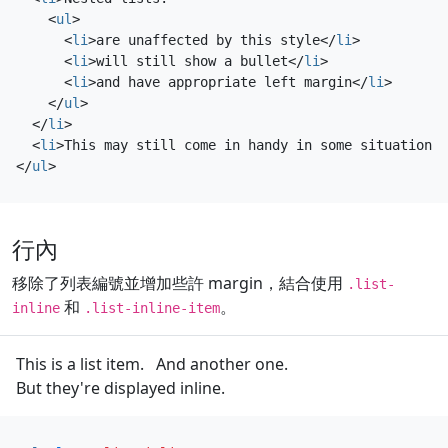
<
ul
>
<
li
>
are unaffected by this style
</
li
>
<
li
>
will still show a bullet
</
li
>
<
li
>
and have appropriate left margin
</
li
>
</
ul
>
</
li
>
<
li
>
This may still come in handy in some situations.
</
ul
>
行內
移除了列表編號並增加些許 margin，結合使用
.list-
和
。
inline
.list-inline-item
This is a list item.
And another one.
But they're displayed inline.