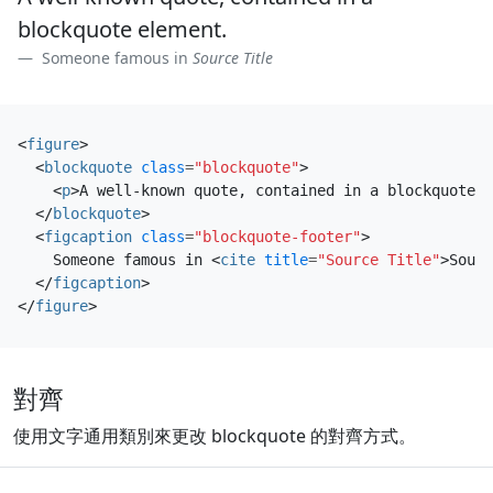
blockquote element.
Someone famous in
Source Title
<
figure
>
<
blockquote
class
=
"blockquote"
>
<
p
>
A well-known quote, contained in a blockquote e
</
blockquote
>
<
figcaption
class
=
"blockquote-footer"
>
    Someone famous in 
<
cite
title
=
"Source Title"
>
Sourc
</
figcaption
>
</
figure
>
對齊
使用文字通用類別來更改 blockquote 的對齊方式。