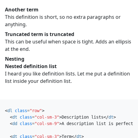
Another term
This definition is short, so no extra paragraphs or
anything.
Truncated term is truncated
This can be useful when space is tight. Adds an ellipsis
at the end.
Nesting
Nested definition list
I heard you like definition lists. Let me put a definition
list inside your definition list.
<
dl
class
=
"row"
>
<
dt
class
=
"col-sm-3"
>
Description lists
</
dt
>
<
dd
class
=
"col-sm-9"
>
A description list is perfect f
<
dt
class
=
"col-sm-3"
>
Term
</
dt
>