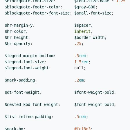
$blockquote-font-size
:
$font-size-base
*
1
.25
;
$blockquote-footer-color
:
$gray-600
;
$blockquote-footer-font-size
:
$small-font-size
;
$hr-margin-y
:
$spacer
;
$hr-color
:
inherit
;
$hr-height
:
$border-width
;
$hr-opacity
:
.25
;
$legend-margin-bottom
:
.5
rem
;
$legend-font-size
:
1
.5
rem
;
$legend-font-weight
:
null
;
$mark-padding
:
.2
em
;
$dt-font-weight
:
$font-weight-bold
;
$nested-kbd-font-weight
:
$font-weight-bold
;
$list-inline-padding
:
.5
rem
;
$mark-bg
:
#fcf8e3
;