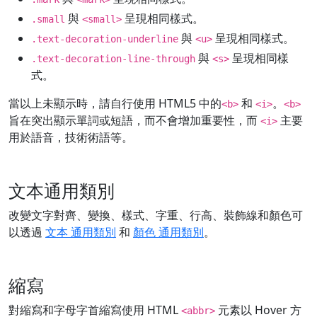
與
呈現相同樣式。
.small
<small>
與
呈現相同樣式。
.text-decoration-underline
<u>
與
呈現相同樣
.text-decoration-line-through
<s>
式。
當以上未顯示時，請自行使用 HTML5 中的
和
。
<b>
<i>
<b>
旨在突出顯示單詞或短語，而不會增加重要性，而
主要
<i>
用於語音，技術術語等。
文本通用類別
改變文字對齊、變換、樣式、字重、行高、裝飾線和顏色可
以透過
文本 通用類別
和
顏色 通用類別
。
縮寫
對縮寫和字母字首縮寫使用 HTML
元素以 Hover 方
<abbr>