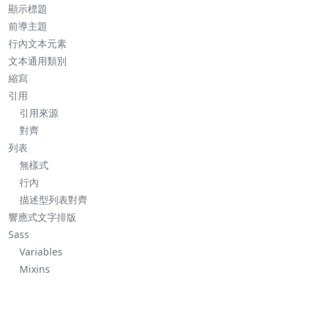
顯示標題
前導主題
行內文本元素
文本通用類別
縮寫
引用
引用來源
對齊
列表
無樣式
行內
描述型列表對齊
響應式文字排版
Sass
Variables
Mixins