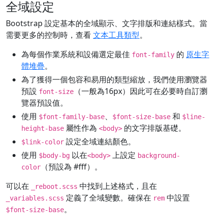
全域設定
Bootstrap 設定基本的全域顯示、文字排版和連結樣式。當
需要更多的控制時，查看
文本工具類型
。
為每個作業系統和設備選定最佳
的
原生字
font-family
體堆疊
。
為了獲得一個包容和易用的類型縮放，我們使用瀏覽器
預設
（一般為16px）因此可在必要時自訂瀏
font-size
覽器預設值。
使用
、
和
$font-family-base
$font-size-base
$line-
屬性作為
的文字排版基礎。
height-base
<body>
設定全域連結顏色。
$link-color
使用
以在
上設定
$body-bg
<body>
background-
（預設為 #fff）。
color
可以在
中找到上述格式，且在
_reboot.scss
定義了全域變數。確保在
中設置
_variables.scss
rem
。
$font-size-base