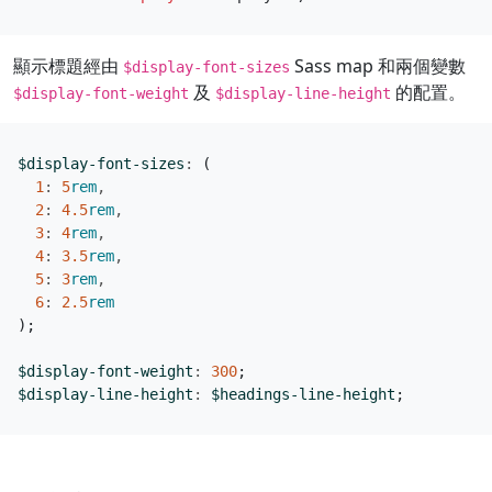
顯示標題經由
Sass map 和兩個變數
$display-font-sizes
及
的配置。
$display-font-weight
$display-line-height
$display-font-sizes
:
(
1
:
5
rem
,
2
:
4
.5
rem
,
3
:
4
rem
,
4
:
3
.5
rem
,
5
:
3
rem
,
6
:
2
.5
rem
);
$display-font-weight
:
300
;
$display-line-height
:
$headings-line-height
;