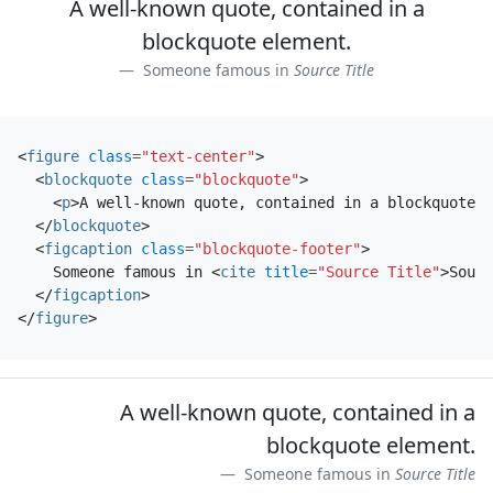
A well-known quote, contained in a
blockquote element.
Someone famous in
Source Title
<
figure
class
=
"text-center"
>
<
blockquote
class
=
"blockquote"
>
<
p
>
A well-known quote, contained in a blockquote e
</
blockquote
>
<
figcaption
class
=
"blockquote-footer"
>
    Someone famous in 
<
cite
title
=
"Source Title"
>
Sourc
</
figcaption
>
</
figure
>
A well-known quote, contained in a
blockquote element.
Someone famous in
Source Title