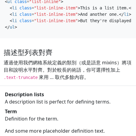
<
ul
class
=
"list-inline"
>
<
li
class
=
"list-inline-item"
>
This is a list item.
</
l
<
li
class
=
"list-inline-item"
>
And another one.
</
li
>
<
li
class
=
"list-inline-item"
>
But they're displayed i
</
ul
>
描述型列表對齊
通過使用我們網格系統定義的類別（或是語意 mixins）將項
目和說明水平對齊。對於較長的術語，你可選擇性加上
來用 … 取代多餘內容。
.text-truncate
Description lists
A description list is perfect for defining terms.
Term
Definition for the term.
And some more placeholder definition text.