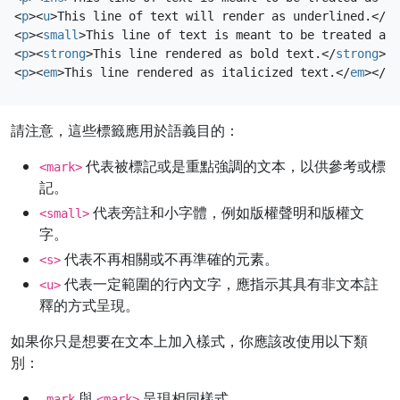
<
p
><
u
>
This line of text will render as underlined.
</
u
>
<
p
><
small
>
This line of text is meant to be treated as 
<
p
><
strong
>
This line rendered as bold text.
</
strong
></
<
p
><
em
>
This line rendered as italicized text.
</
em
></
p
>
請注意，這些標籤應用於語義目的：
代表被標記或是重點強調的文本，以供參考或標
<mark>
記。
代表旁註和小字體，例如版權聲明和版權文
<small>
字。
代表不再相關或不再準確的元素。
<s>
代表一定範圍的行內文字，應指示其具有非文本註
<u>
釋的方式呈現。
如果你只是想要在文本上加入樣式，你應該改使用以下類
別：
與
呈現相同樣式。
.mark
<mark>