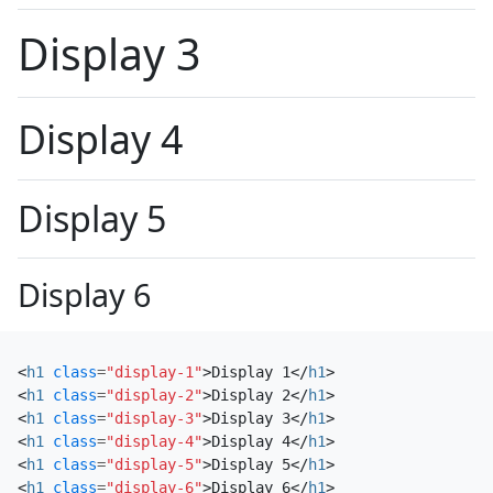
Display 3
Display 4
Display 5
Display 6
<
h1
class
=
"display-1"
>
Display 1
</
h1
>
<
h1
class
=
"display-2"
>
Display 2
</
h1
>
<
h1
class
=
"display-3"
>
Display 3
</
h1
>
<
h1
class
=
"display-4"
>
Display 4
</
h1
>
<
h1
class
=
"display-5"
>
Display 5
</
h1
>
<
h1
class
=
"display-6"
>
Display 6
</
h1
>