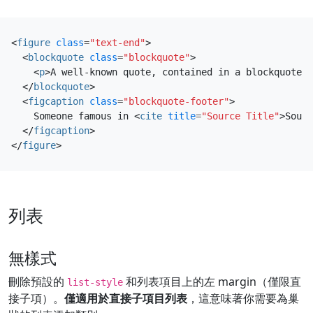
<
figure
class
=
"text-end"
>
<
blockquote
class
=
"blockquote"
>
<
p
>
A well-known quote, contained in a blockquote e
</
blockquote
>
<
figcaption
class
=
"blockquote-footer"
>
    Someone famous in 
<
cite
title
=
"Source Title"
>
Sourc
</
figcaption
>
</
figure
>
列表
無樣式
刪除預設的
和列表項目上的左 margin（僅限直
list-style
接子項）。
僅適用於直接子項目列表
，這意味著你需要為巢