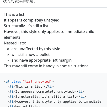
狀的列表添加類別。
This is a list.
It appears completely unstyled.
Structurally, it's still a list.
However, this style only applies to immediate child
elements.
Nested lists:
are unaffected by this style
will still show a bullet
and have appropriate left margin
This may still come in handy in some situations.
<
ul
class
=
"list-unstyled"
>
<
li
>
This is a list.
</
li
>
<
li
>
It appears completely unstyled.
</
li
>
<
li
>
Structurally, it's still a list.
</
li
>
<
li
>
However, this style only applies to immediate ch
<
li
>
Nested lists:
