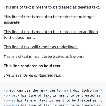
This line of text is meant to be treated as deleted text.
This line of text is meant to be treated as no longer
accurate.
This line of text is meant to be treated as an addition
to the document.
This line of text will render as underlined.
This line of text is meant to be treated as fine print.
This line rendered as bold text.
This line rendered as italicized text.
<
p
>
You can use the mark tag to 
<
mark
>
highlight
</
mark
>
 
<
p
><
del
>
This line of text is meant to be treated as de
<
p
><
s
>
This line of text is meant to be treated as no l
<
p
><
ins
>
This line of text is meant to be treated as an