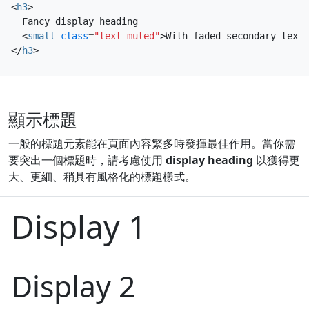
<
h3
>
  Fancy display heading

<
small
class
=
"text-muted"
>
With faded secondary text
<
</
h3
>
顯示標題
一般的標題元素能在頁面內容繁多時發揮最佳作用。當你需
要突出一個標題時，請考慮使用
display heading
以獲得更
大、更細、稍具有風格化的標題樣式。
Display 1
Display 2